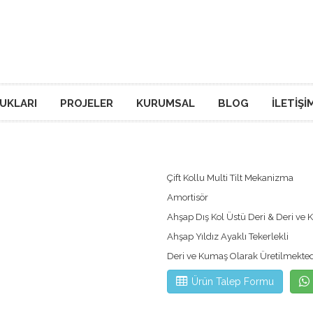
TUKLARI
PROJELER
KURUMSAL
BLOG
İLETIŞI
Çift Kollu Multi Tilt Mekanizma
Amortisör
Ahşap Dış Kol Üstü Deri & Deri ve
Ahşap Yıldız Ayaklı Tekerlekli
Deri ve Kumaş Olarak Üretilmekted
Ürün Talep Formu