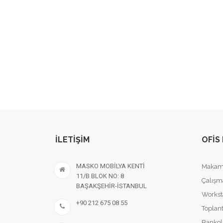
İLETIŞIM
OFIS
MASKO MOBİLYA KENTİ
Makam 
11/B BLOK NO: 8
Çalışm
BAŞAKŞEHİR-İSTANBUL
Workst
+90 212 675 08 55
Toplant
Bankol