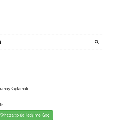
M
 Kumaş Kaplamalı
ir.
Whatsapp İle İletişime Geç