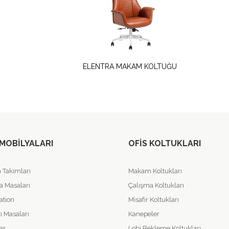
ELENTRA MAKAM KOLTUĞU
 MOBILYALARI
OFIS KOLTUKLARI
Takımları
Makam Koltukları
a Masaları
Çalışma Koltukları
ation
Misafir Koltukları
ı Masaları
Kanepeler
ar
Lobi Bekleme Koltukları