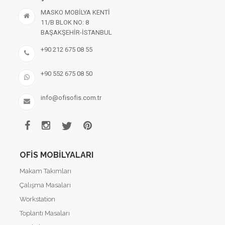
MASKO MOBİLYA KENTİ
11/B BLOK NO: 8
BAŞAKŞEHİR-İSTANBUL
+90 212 675 08 55
+90 552 675 08 50
info@ofisofis.com.tr
OFIS MOBILYALARI
Makam Takımları
Çalışma Masaları
Workstation
Toplantı Masaları