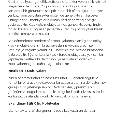
Klasik mobilyalar genellikle ofislerine karakter ve derinlik katmak
isteyenlerin tercihidir. Çoğu klasik ofis mobilyası tasarımı
zamansız bir görünüme sahiptir. Klasik bir ofis oluştururken yer
yer bazı yeni parçaları eklenebilen de genellikle antika veya
vintage esintili mobilyaların olması ofisi daha zengin ve şık
gösterecektir. Klasik ofis mobilyalarında genellikle ceviz, fındık
tonları kullanılır. Doğal ahşaplardan üretilmiş mobilyalar klasik
bir ofisin olmazsa olmazıdır.
Son dönemlerde modern ofis mobilyalarına olan ilgiden dolayı
klasik mobilya üretimi biraz yavaşlamış ve özel üretimle
üretilmeye başlamış olabilir. Bu nedenle maliyeti de biraz daha
fazla olabilir. Eğer şirketiniz klasik türde mobilyalara yakışan bir
yapıdaysa mutlaka bu tarz mobilya seçimleri modern ofis
mobilyalarına göre daha uygun olacaktır.
Rustik Ofis Mobilyaları
Rustik ofis tasarımları en basit unsurları kullanarak soğuk ve
hantal bir ofisi sıcak ve davetkar bir çalışma alanına dönüştürmek
için eşsiz bir yeteneğe sahiptir. Nötr renkler, yıpranmış bir
görünüm ve doğadan esinlenilmiş ögeler ile ofisiniz kısa sürede
konforsuz bir alandan konforlu ve sıcak bir ortama evrilir.
İskandinav Stili Ofis Mobilyaları
İskandinav tarzı ofisler günümüzde sıkça yaşanan dar alan