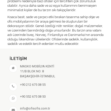
problemi nedeniyle bazı ofisler için tercihten çok zorunluluk
olabilir. Ayrıca daha sade ve az eşya kullanımını benimseyen
minimalist kişiler de bu tarzın sıkı takipçileridir.
Kısaca basit, sade ve çarpıcı etki bırakan tasarıma sahip obje ve
ofis mobilyalarının bir araya gelmesi ile oluşturulan bir
dekorasyon stilidir. Genel özelliği nötr renkler, doğal malzemeler,
ve üzerinden barındırdığı doğa unsurlarıdır. Bu tarzın ana vatanı
adı üzerinde İsveç, Norveç, Finlandiya ve Danimarka'nın arasında
olduğu İskandinav ülkeleridir. Ofislerinde sadelik, kullanışlılık,
sadelik ve estetik tercih edenleri mutlu edecektir.
İLETIŞIM
MASKO MOBİLYA KENTİ
11/B BLOK NO: 8
BAŞAKŞEHİR-İSTANBUL
+90 212 675 08 55
+90 552 675 08 50
info@ofisofis.com.tr