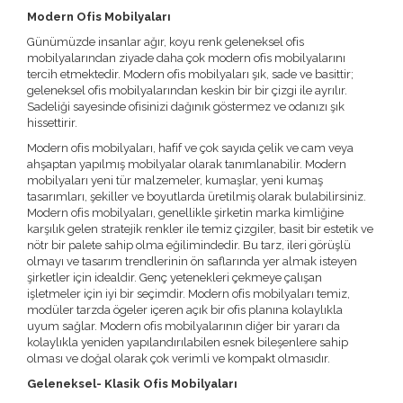
Modern Ofis Mobilyaları
Günümüzde insanlar ağır, koyu renk geleneksel ofis
mobilyalarından ziyade daha çok modern ofis mobilyalarını
tercih etmektedir. Modern ofis mobilyaları şık, sade ve basittir;
geleneksel ofis mobilyalarından keskin bir bir çizgi ile ayrılır.
Sadeliği sayesinde ofisinizi dağınık göstermez ve odanızı şık
hissettirir.
Modern ofis mobilyaları, hafif ve çok sayıda çelik ve cam veya
ahşaptan yapılmış mobilyalar olarak tanımlanabilir. Modern
mobilyaları yeni tür malzemeler, kumaşlar, yeni kumaş
tasarımları, şekiller ve boyutlarda üretilmiş olarak bulabilirsiniz.
Modern ofis mobilyaları, genellikle şirketin marka kimliğine
karşılık gelen stratejik renkler ile temiz çizgiler, basit bir estetik ve
nötr bir palete sahip olma eğilimindedir. Bu tarz, ileri görüşlü
olmayı ve tasarım trendlerinin ön saflarında yer almak isteyen
şirketler için idealdir. Genç yetenekleri çekmeye çalışan
işletmeler için iyi bir seçimdir. Modern ofis mobilyaları temiz,
modüler tarzda ögeler içeren açık bir ofis planına kolaylıkla
uyum sağlar. Modern ofis mobilyalarının diğer bir yararı da
kolaylıkla yeniden yapılandırılabilen esnek bileşenlere sahip
olması ve doğal olarak çok verimli ve kompakt olmasıdır.
Geleneksel- Klasik Ofis Mobilyaları